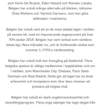
som Kevin De Bruyne, Eden Hazard och Romelu Lukaku.
Belgien har också många alternativ på bänken, inklusive
Dries Mertens och Yannick Carrasco, som kan göra
skillnaden i matcherna.
Belgien har också varit ett av de mest stabila laget i världen
på senare tid, med en imponerande segerprocent på över
70% sedan 2018. Belgien har varit rankad som världens
bästa lag i flera månader nu, och är fortfarande rankat som
nummer 1 i FIFA:s världsranking.
Belgien har också haft stor framgång på klubbnivå. Flera
belgiska spelare är viktiga medlemmar i toppklubbar runt om
i världen, som Manchester City, Chelsea, Paris Saint-
Germain och Real Madrid. Detta gör att laget har en bred
erfarenhet och kompetens som ökar dess chanser att
prestera på högsta nivå.
Belgien har också en stark ungdomsverksamhet och
utvecklingsprogram. Flera unga talanger har tagit steget från