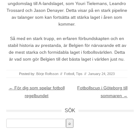
ungdomslag till A-landslaget, som Youri Tielemans, Leandro
Trossard och Jason Denayer. Detta visar på en stark pipeline
av talanger som kan fortsätta att stärka laget i åren som
kommer.
Så med en stark trupp, en erfaren förbundskapten och en
stabil historia av prestanda, är Belgien för närvarande ett av
de mest starka och formidabla laget i fotbollsvärlden. Detta
är vad som gör Belgien till det bästa laget i världen just nu.
Posted by:
Börje Rolfsson
//
Fotboll
,
Tips
//
January 24, 2023
Post navigation
←
För dig som spelar fotboll
Fotbollscup i Göteborg till
regelbundet
sommaren
→
SÖK