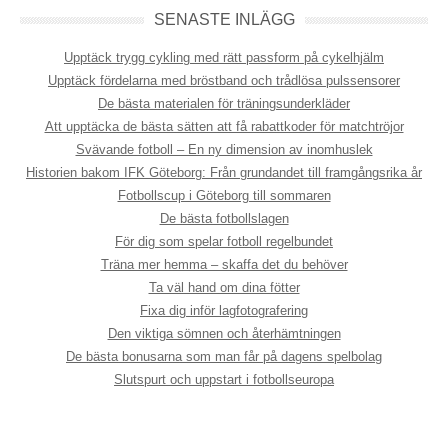
SENASTE INLÄGG
Upptäck trygg cykling med rätt passform på cykelhjälm
Upptäck fördelarna med bröstband och trådlösa pulssensorer
De bästa materialen för träningsunderkläder
Att upptäcka de bästa sätten att få rabattkoder för matchtröjor
Svävande fotboll – En ny dimension av inomhuslek
Historien bakom IFK Göteborg: Från grundandet till framgångsrika år
Fotbollscup i Göteborg till sommaren
De bästa fotbollslagen
För dig som spelar fotboll regelbundet
Träna mer hemma – skaffa det du behöver
Ta väl hand om dina fötter
Fixa dig inför lagfotografering
Den viktiga sömnen och återhämtningen
De bästa bonusarna som man får på dagens spelbolag
Slutspurt och uppstart i fotbollseuropa