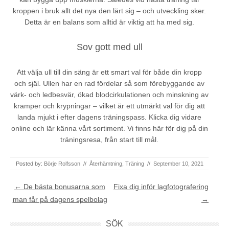
kroppen i bruk allt det nya den lärt sig – och utveckling sker.
Detta är en balans som alltid är viktig att ha med sig.
Sov gott med ull
Att välja ull till din säng är ett smart val för både din kropp
och själ. Ullen har en rad fördelar så som förebyggande av
värk- och ledbesvär, ökad blodcirkulationen och minskning av
kramper och krypningar – vilket är ett utmärkt val för dig att
landa mjukt i efter dagens träningspass. Klicka dig vidare
online och lär känna vårt sortiment. Vi finns här för dig på din
träningsresa, från start till mål.
Posted by:
Börje Rolfsson
//
Återhämtning
,
Träning
//
September 10, 2021
Post navigation
←
De bästa bonusarna som
Fixa dig inför lagfotografering
man får på dagens spelbolag
→
SÖK