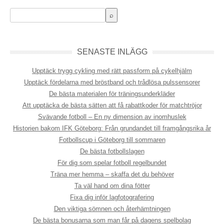
SENASTE INLÄGG
Upptäck trygg cykling med rätt passform på cykelhjälm
Upptäck fördelarna med bröstband och trådlösa pulssensorer
De bästa materialen för träningsunderkläder
Att upptäcka de bästa sätten att få rabattkoder för matchtröjor
Svävande fotboll – En ny dimension av inomhuslek
Historien bakom IFK Göteborg: Från grundandet till framgångsrika år
Fotbollscup i Göteborg till sommaren
De bästa fotbollslagen
För dig som spelar fotboll regelbundet
Träna mer hemma – skaffa det du behöver
Ta väl hand om dina fötter
Fixa dig inför lagfotografering
Den viktiga sömnen och återhämtningen
De bästa bonusarna som man får på dagens spelbolag